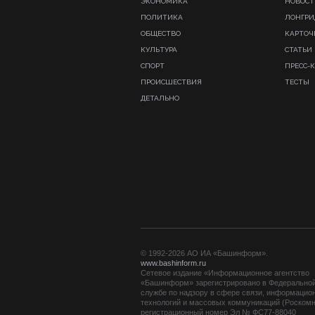
ЭКОНОМИКА
НОВОСТ
ПОЛИТИКА
ЛОНГР
ОБЩЕСТВО
КАРТОЧ
КУЛЬТУРА
СТАТЬИ
СПОРТ
ПРЕСС-
ПРОИСШЕСТВИЯ
ТЕСТЫ
ДЕТАЛЬНО
© 1992-2026 АО ИА «Башинформ».
www.bashinform.ru
Сетевое издание «Информационное агентство
«Башинформ» зарегистрировано в Федерально
службе по надзору в сфере связи, информацио
технологий и массовых коммуникаций (Роскомн
регистрационный номер Эл № ФС77-88040