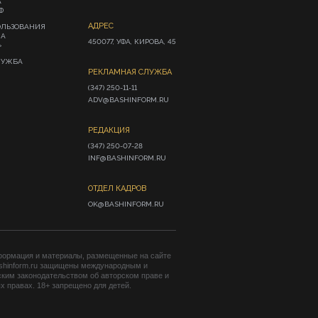
А
Ф
АДРЕС
ОЛЬЗОВАНИЯ
ИА
450077, УФА, КИРОВА, 45
»
ЛУЖБА
РЕКЛАМНАЯ СЛУЖБА
(347) 250-11-11

ADV@BASHINFORM.RU
РЕДАКЦИЯ
(347) 250-07-28

INF@BASHINFORM.RU
ОТДЕЛ КАДРОВ
OK@BASHINFORM.RU
формация и материалы, размещенные на сайте
shinform.ru защищены международным и
ким законодательством об авторском праве и
 правах. 18+ запрещено для детей.