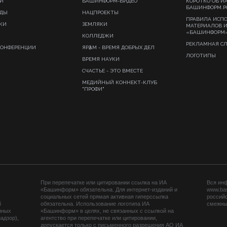
И
БАШИНФОРМ-ВИДЕО
КОРОТКО ОБ И
БАШИНФОРМ.Р
ИДЫ
НАЦПРОЕКТЫ
ПРАВИЛА ИСП
КИ
ЗЕМЛЯКИ
МАТЕРИАЛОВ 
«БАШИНФОРМ
КОЛЛЕДЖИ
РЕКЛАМНАЯ С
КОНФЕРЕНЦИИ
ЯРҘАМ - ВРЕМЯ ДОБРЫХ ДЕЛ
ЛОГОТИПЫ
ВРЕМЯ НАУКИ
СЧАСТЬЕ - ЭТО ВМЕСТЕ
МЕДИЙНЫЙ КОННЕКТ-КЛУБ
"ПРОФИ"
При перепечатке или цитировании ссылка на ИА
Вся ин
«Башинформ» обязательна. Для интернет-изданий и
www.ba
социальных сетей прямая активная гиперссылка
российс
й
обязательна. Использование логотипа ИА
смежных
нных
«Башинформ» в целях, не связанных с ссылкой на
адзор),
агентство при перепечатке или цитировании,
допускается только с письменного разрешения АО ИА