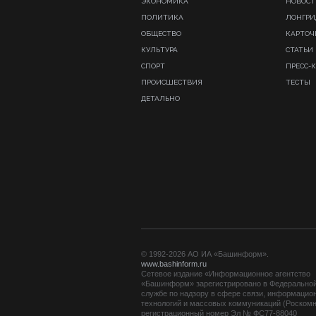
ЭКОНОМИКА
НОВОСТ
ПОЛИТИКА
ЛОНГР
ОБЩЕСТВО
КАРТОЧ
КУЛЬТУРА
СТАТЬИ
СПОРТ
ПРЕСС-
ПРОИСШЕСТВИЯ
ТЕСТЫ
ДЕТАЛЬНО
© 1992-2026 АО ИА «Башинформ».
www.bashinform.ru
Сетевое издание «Информационное агентство
«Башинформ» зарегистрировано в Федерально
службе по надзору в сфере связи, информацио
технологий и массовых коммуникаций (Роскомн
регистрационный номер Эл № ФС77-88040