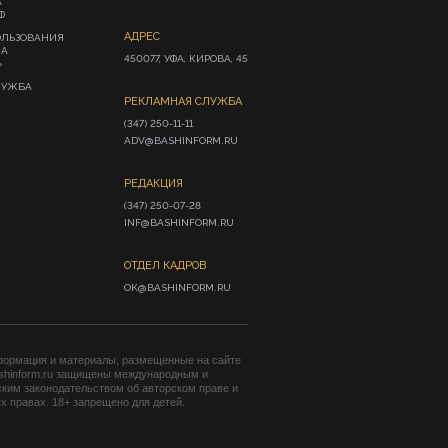
А
Ф
АДРЕС
ОЛЬЗОВАНИЯ
ИА
450077, УФА, КИРОВА, 45
»
ЛУЖБА
РЕКЛАМНАЯ СЛУЖБА
(347) 250-11-11

ADV@BASHINFORM.RU
РЕДАКЦИЯ
(347) 250-07-28

INF@BASHINFORM.RU
ОТДЕЛ КАДРОВ
OK@BASHINFORM.RU
формация и материалы, размещенные на сайте
shinform.ru защищены международным и
ким законодательством об авторском праве и
 правах. 18+ запрещено для детей.