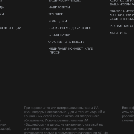
И
БАШИНФОРМ-ВИДЕО
КОРОТКО ОБ И
БАШИНФОРМ.Р
ИДЫ
НАЦПРОЕКТЫ
ПРАВИЛА ИСП
КИ
ЗЕМЛЯКИ
МАТЕРИАЛОВ 
«БАШИНФОРМ
КОЛЛЕДЖИ
РЕКЛАМНАЯ С
КОНФЕРЕНЦИИ
ЯРҘАМ - ВРЕМЯ ДОБРЫХ ДЕЛ
ЛОГОТИПЫ
ВРЕМЯ НАУКИ
СЧАСТЬЕ - ЭТО ВМЕСТЕ
МЕДИЙНЫЙ КОННЕКТ-КЛУБ
"ПРОФИ"
При перепечатке или цитировании ссылка на ИА
Вся ин
«Башинформ» обязательна. Для интернет-изданий и
www.ba
социальных сетей прямая активная гиперссылка
российс
й
обязательна. Использование логотипа ИА
смежных
нных
«Башинформ» в целях, не связанных с ссылкой на
адзор),
агентство при перепечатке или цитировании,
допускается только с письменного разрешения АО ИА