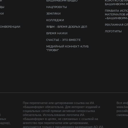
И
БАШИНФОРМ-ВИДЕО
КОРОТКО ОБ И
БАШИНФОРМ.Р
ИДЫ
НАЦПРОЕКТЫ
ПРАВИЛА ИСП
КИ
ЗЕМЛЯКИ
МАТЕРИАЛОВ 
«БАШИНФОРМ
КОЛЛЕДЖИ
РЕКЛАМНАЯ С
КОНФЕРЕНЦИИ
ЯРҘАМ - ВРЕМЯ ДОБРЫХ ДЕЛ
ЛОГОТИПЫ
ВРЕМЯ НАУКИ
СЧАСТЬЕ - ЭТО ВМЕСТЕ
МЕДИЙНЫЙ КОННЕКТ-КЛУБ
"ПРОФИ"
При перепечатке или цитировании ссылка на ИА
Вся ин
«Башинформ» обязательна. Для интернет-изданий и
www.ba
социальных сетей прямая активная гиперссылка
российс
й
обязательна. Использование логотипа ИА
смежных
нных
«Башинформ» в целях, не связанных с ссылкой на
адзор),
агентство при перепечатке или цитировании,
допускается только с письменного разрешения АО ИА