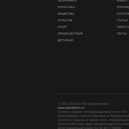
ЭКОНОМИКА
НОВОСТ
ПОЛИТИКА
ЛОНГР
ОБЩЕСТВО
КАРТОЧ
КУЛЬТУРА
СТАТЬИ
СПОРТ
ПРЕСС-
ПРОИСШЕСТВИЯ
ТЕСТЫ
ДЕТАЛЬНО
© 1992-2026 АО ИА «Башинформ».
www.bashinform.ru
Сетевое издание «Информационное агентство
«Башинформ» зарегистрировано в Федерально
службе по надзору в сфере связи, информацио
технологий и массовых коммуникаций (Роскомн
регистрационный номер Эл № ФС77-88040