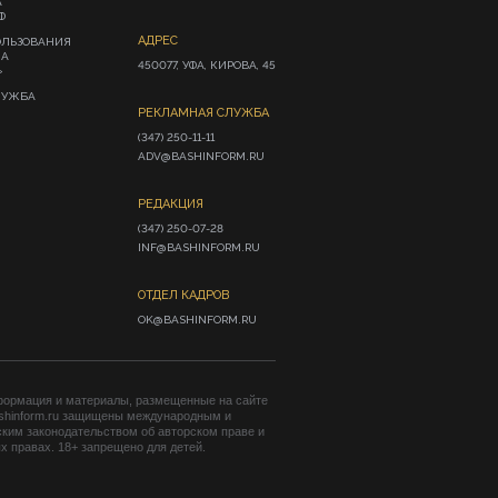
А
Ф
АДРЕС
ОЛЬЗОВАНИЯ
ИА
450077, УФА, КИРОВА, 45
»
ЛУЖБА
РЕКЛАМНАЯ СЛУЖБА
(347) 250-11-11

ADV@BASHINFORM.RU
РЕДАКЦИЯ
(347) 250-07-28

INF@BASHINFORM.RU
ОТДЕЛ КАДРОВ
OK@BASHINFORM.RU
формация и материалы, размещенные на сайте
shinform.ru защищены международным и
ким законодательством об авторском праве и
 правах. 18+ запрещено для детей.