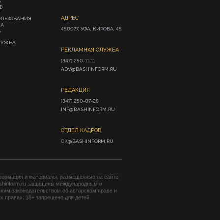
А
Ф
АДРЕС
ОЛЬЗОВАНИЯ
ИА
450077, УФА, КИРОВА, 45
»
ЛУЖБА
РЕКЛАМНАЯ СЛУЖБА
(347) 250-11-11

ADV@BASHINFORM.RU
РЕДАКЦИЯ
(347) 250-07-28

INF@BASHINFORM.RU
ОТДЕЛ КАДРОВ
OK@BASHINFORM.RU
формация и материалы, размещенные на сайте
shinform.ru защищены международным и
ким законодательством об авторском праве и
 правах. 18+ запрещено для детей.