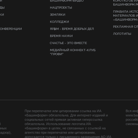
И
БАШИНФОРМ-ВИДЕО
КОРОТКО ОБ И
БАШИНФОРМ.Р
ИДЫ
НАЦПРОЕКТЫ
ПРАВИЛА ИСП
КИ
ЗЕМЛЯКИ
МАТЕРИАЛОВ 
«БАШИНФОРМ
КОЛЛЕДЖИ
РЕКЛАМНАЯ С
КОНФЕРЕНЦИИ
ЯРҘАМ - ВРЕМЯ ДОБРЫХ ДЕЛ
ЛОГОТИПЫ
ВРЕМЯ НАУКИ
СЧАСТЬЕ - ЭТО ВМЕСТЕ
МЕДИЙНЫЙ КОННЕКТ-КЛУБ
"ПРОФИ"
При перепечатке или цитировании ссылка на ИА
Вся ин
«Башинформ» обязательна. Для интернет-изданий и
www.ba
социальных сетей прямая активная гиперссылка
российс
й
обязательна. Использование логотипа ИА
смежных
нных
«Башинформ» в целях, не связанных с ссылкой на
адзор),
агентство при перепечатке или цитировании,
допускается только с письменного разрешения АО ИА