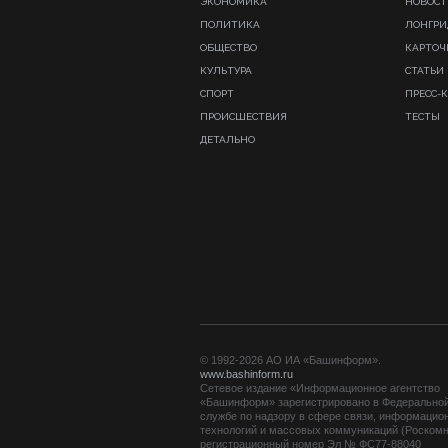
ЭКОНОМИКА
НОВОСТ
ПОЛИТИКА
ЛОНГР
ОБЩЕСТВО
КАРТОЧ
КУЛЬТУРА
СТАТЬИ
СПОРТ
ПРЕСС-
ПРОИСШЕСТВИЯ
ТЕСТЫ
ДЕТАЛЬНО
© 1992-2026 АО ИА «Башинформ».
www.bashinform.ru
Сетевое издание «Информационное агентство
«Башинформ» зарегистрировано в Федерально
службе по надзору в сфере связи, информацио
технологий и массовых коммуникаций (Роскомн
регистрационный номер Эл № ФС77-88040