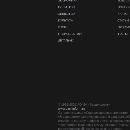
ЭКОНОМИКА
НОВОСТ
ПОЛИТИКА
ЛОНГР
ОБЩЕСТВО
КАРТОЧ
КУЛЬТУРА
СТАТЬИ
СПОРТ
ПРЕСС-
ПРОИСШЕСТВИЯ
ТЕСТЫ
ДЕТАЛЬНО
© 1992-2026 АО ИА «Башинформ».
www.bashinform.ru
Сетевое издание «Информационное агентство
«Башинформ» зарегистрировано в Федерально
службе по надзору в сфере связи, информацио
технологий и массовых коммуникаций (Роскомн
регистрационный номер Эл № ФС77-88040