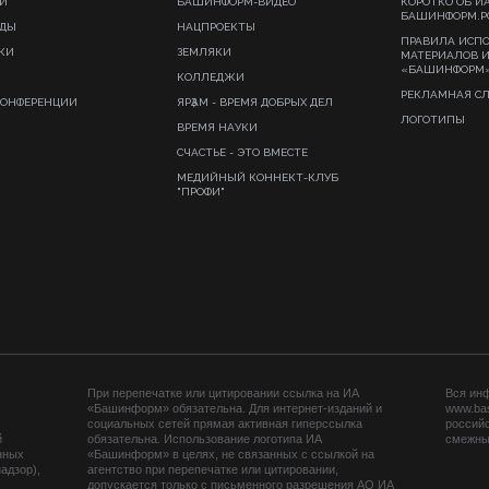
И
БАШИНФОРМ-ВИДЕО
КОРОТКО ОБ И
БАШИНФОРМ.Р
ИДЫ
НАЦПРОЕКТЫ
ПРАВИЛА ИСП
КИ
ЗЕМЛЯКИ
МАТЕРИАЛОВ 
«БАШИНФОРМ
КОЛЛЕДЖИ
РЕКЛАМНАЯ С
КОНФЕРЕНЦИИ
ЯРҘАМ - ВРЕМЯ ДОБРЫХ ДЕЛ
ЛОГОТИПЫ
ВРЕМЯ НАУКИ
СЧАСТЬЕ - ЭТО ВМЕСТЕ
МЕДИЙНЫЙ КОННЕКТ-КЛУБ
"ПРОФИ"
При перепечатке или цитировании ссылка на ИА
Вся ин
«Башинформ» обязательна. Для интернет-изданий и
www.ba
социальных сетей прямая активная гиперссылка
российс
й
обязательна. Использование логотипа ИА
смежных
нных
«Башинформ» в целях, не связанных с ссылкой на
адзор),
агентство при перепечатке или цитировании,
допускается только с письменного разрешения АО ИА