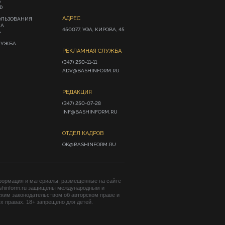
А
Ф
АДРЕС
ОЛЬЗОВАНИЯ
ИА
450077, УФА, КИРОВА, 45
»
ЛУЖБА
РЕКЛАМНАЯ СЛУЖБА
(347) 250-11-11

ADV@BASHINFORM.RU
РЕДАКЦИЯ
(347) 250-07-28

INF@BASHINFORM.RU
ОТДЕЛ КАДРОВ
OK@BASHINFORM.RU
формация и материалы, размещенные на сайте
shinform.ru защищены международным и
ким законодательством об авторском праве и
 правах. 18+ запрещено для детей.