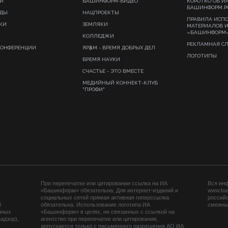
И
БАШИНФОРМ-ВИДЕО
КОРОТКО ОБ И
БАШИНФОРМ.Р
ИДЫ
НАЦПРОЕКТЫ
ПРАВИЛА ИСП
КИ
ЗЕМЛЯКИ
МАТЕРИАЛОВ 
«БАШИНФОРМ
КОЛЛЕДЖИ
РЕКЛАМНАЯ С
КОНФЕРЕНЦИИ
ЯРҘАМ - ВРЕМЯ ДОБРЫХ ДЕЛ
ЛОГОТИПЫ
ВРЕМЯ НАУКИ
СЧАСТЬЕ - ЭТО ВМЕСТЕ
МЕДИЙНЫЙ КОННЕКТ-КЛУБ
"ПРОФИ"
При перепечатке или цитировании ссылка на ИА
Вся ин
«Башинформ» обязательна. Для интернет-изданий и
www.ba
социальных сетей прямая активная гиперссылка
российс
й
обязательна. Использование логотипа ИА
смежных
нных
«Башинформ» в целях, не связанных с ссылкой на
адзор),
агентство при перепечатке или цитировании,
допускается только с письменного разрешения АО ИА