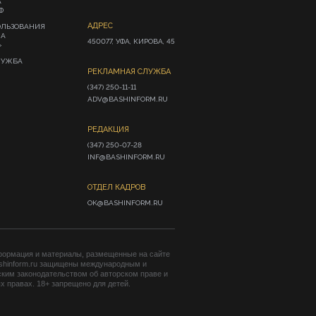
А
Ф
АДРЕС
ОЛЬЗОВАНИЯ
ИА
450077, УФА, КИРОВА, 45
»
ЛУЖБА
РЕКЛАМНАЯ СЛУЖБА
(347) 250-11-11

ADV@BASHINFORM.RU
РЕДАКЦИЯ
(347) 250-07-28

INF@BASHINFORM.RU
ОТДЕЛ КАДРОВ
OK@BASHINFORM.RU
формация и материалы, размещенные на сайте
shinform.ru защищены международным и
ким законодательством об авторском праве и
 правах. 18+ запрещено для детей.