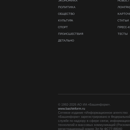
ЭКОНОМИКА
НОВОСТ
ПОЛИТИКА
ЛОНГР
ОБЩЕСТВО
КАРТОЧ
КУЛЬТУРА
СТАТЬИ
СПОРТ
ПРЕСС-
ПРОИСШЕСТВИЯ
ТЕСТЫ
ДЕТАЛЬНО
© 1992-2026 АО ИА «Башинформ».
www.bashinform.ru
Сетевое издание «Информационное агентство
«Башинформ» зарегистрировано в Федерально
службе по надзору в сфере связи, информацио
технологий и массовых коммуникаций (Роскомн
регистрационный номер Эл № ФС77-88040