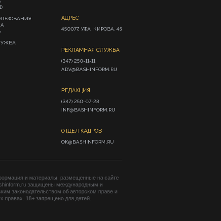
А
Ф
АДРЕС
ОЛЬЗОВАНИЯ
ИА
450077, УФА, КИРОВА, 45
»
ЛУЖБА
РЕКЛАМНАЯ СЛУЖБА
(347) 250-11-11

ADV@BASHINFORM.RU
РЕДАКЦИЯ
(347) 250-07-28

INF@BASHINFORM.RU
ОТДЕЛ КАДРОВ
OK@BASHINFORM.RU
формация и материалы, размещенные на сайте
shinform.ru защищены международным и
ким законодательством об авторском праве и
 правах. 18+ запрещено для детей.