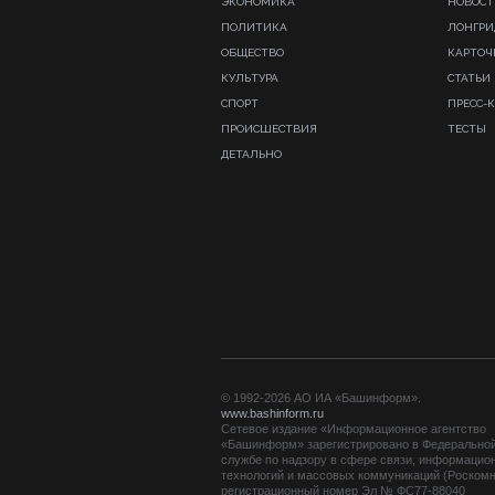
ЭКОНОМИКА
НОВОСТ
ПОЛИТИКА
ЛОНГР
ОБЩЕСТВО
КАРТОЧ
КУЛЬТУРА
СТАТЬИ
СПОРТ
ПРЕСС-
ПРОИСШЕСТВИЯ
ТЕСТЫ
ДЕТАЛЬНО
© 1992-2026 АО ИА «Башинформ».
www.bashinform.ru
Сетевое издание «Информационное агентство
«Башинформ» зарегистрировано в Федерально
службе по надзору в сфере связи, информацио
технологий и массовых коммуникаций (Роскомн
регистрационный номер Эл № ФС77-88040