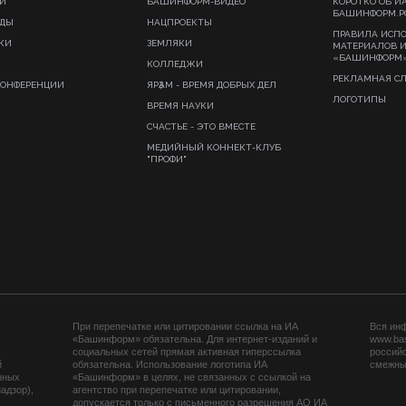
И
БАШИНФОРМ-ВИДЕО
КОРОТКО ОБ И
БАШИНФОРМ.Р
ИДЫ
НАЦПРОЕКТЫ
ПРАВИЛА ИСП
КИ
ЗЕМЛЯКИ
МАТЕРИАЛОВ 
«БАШИНФОРМ
КОЛЛЕДЖИ
РЕКЛАМНАЯ С
КОНФЕРЕНЦИИ
ЯРҘАМ - ВРЕМЯ ДОБРЫХ ДЕЛ
ЛОГОТИПЫ
ВРЕМЯ НАУКИ
СЧАСТЬЕ - ЭТО ВМЕСТЕ
МЕДИЙНЫЙ КОННЕКТ-КЛУБ
"ПРОФИ"
При перепечатке или цитировании ссылка на ИА
Вся ин
«Башинформ» обязательна. Для интернет-изданий и
www.ba
социальных сетей прямая активная гиперссылка
российс
й
обязательна. Использование логотипа ИА
смежных
нных
«Башинформ» в целях, не связанных с ссылкой на
адзор),
агентство при перепечатке или цитировании,
допускается только с письменного разрешения АО ИА