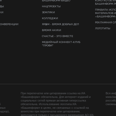
И
БАШИНФОРМ-ВИДЕО
КОРОТКО ОБ И
БАШИНФОРМ.Р
ИДЫ
НАЦПРОЕКТЫ
ПРАВИЛА ИСП
КИ
ЗЕМЛЯКИ
МАТЕРИАЛОВ 
«БАШИНФОРМ
КОЛЛЕДЖИ
РЕКЛАМНАЯ С
КОНФЕРЕНЦИИ
ЯРҘАМ - ВРЕМЯ ДОБРЫХ ДЕЛ
ЛОГОТИПЫ
ВРЕМЯ НАУКИ
СЧАСТЬЕ - ЭТО ВМЕСТЕ
МЕДИЙНЫЙ КОННЕКТ-КЛУБ
"ПРОФИ"
При перепечатке или цитировании ссылка на ИА
Вся ин
«Башинформ» обязательна. Для интернет-изданий и
www.ba
социальных сетей прямая активная гиперссылка
российс
й
обязательна. Использование логотипа ИА
смежных
нных
«Башинформ» в целях, не связанных с ссылкой на
адзор),
агентство при перепечатке или цитировании,
допускается только с письменного разрешения АО ИА