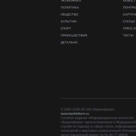
ЭКОНОМИКА
НОВОСТ
ПОЛИТИКА
ЛОНГР
ОБЩЕСТВО
КАРТОЧ
КУЛЬТУРА
СТАТЬИ
СПОРТ
ПРЕСС-
ПРОИСШЕСТВИЯ
ТЕСТЫ
ДЕТАЛЬНО
© 1992-2026 АО ИА «Башинформ».
www.bashinform.ru
Сетевое издание «Информационное агентство
«Башинформ» зарегистрировано в Федерально
службе по надзору в сфере связи, информацио
технологий и массовых коммуникаций (Роскомн
регистрационный номер Эл № ФС77-88040