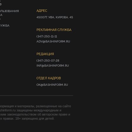
А
Ф
АДРЕС
ОЛЬЗОВАНИЯ
ИА
450077, УФА, КИРОВА, 45
»
ЛУЖБА
РЕКЛАМНАЯ СЛУЖБА
(347) 250-11-11

ADV@BASHINFORM.RU
РЕДАКЦИЯ
(347) 250-07-28

INF@BASHINFORM.RU
ОТДЕЛ КАДРОВ
OK@BASHINFORM.RU
формация и материалы, размещенные на сайте
shinform.ru защищены международным и
ким законодательством об авторском праве и
 правах. 18+ запрещено для детей.