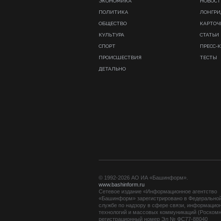
ЭКОНОМИКА
НОВОСТ
ПОЛИТИКА
ЛОНГР
ОБЩЕСТВО
КАРТОЧ
КУЛЬТУРА
СТАТЬИ
СПОРТ
ПРЕСС-
ПРОИСШЕСТВИЯ
ТЕСТЫ
ДЕТАЛЬНО
© 1992-2026 АО ИА «Башинформ».
www.bashinform.ru
Сетевое издание «Информационное агентство
«Башинформ» зарегистрировано в Федерально
службе по надзору в сфере связи, информацио
технологий и массовых коммуникаций (Роскомн
регистрационный номер Эл № ФС77-88040