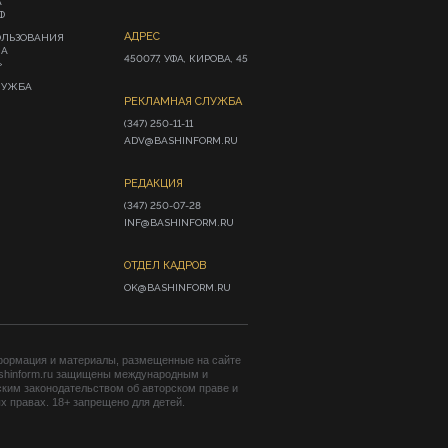
А
Ф
АДРЕС
ОЛЬЗОВАНИЯ
ИА
450077, УФА, КИРОВА, 45
»
ЛУЖБА
РЕКЛАМНАЯ СЛУЖБА
(347) 250-11-11

ADV@BASHINFORM.RU
РЕДАКЦИЯ
(347) 250-07-28

INF@BASHINFORM.RU
ОТДЕЛ КАДРОВ
OK@BASHINFORM.RU
формация и материалы, размещенные на сайте
shinform.ru защищены международным и
ким законодательством об авторском праве и
 правах. 18+ запрещено для детей.