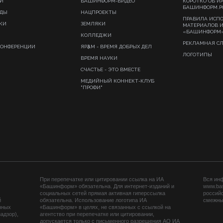
И
БАШИНФОРМ-ВИДЕО
КОРОТКО ОБ И
БАШИНФОРМ.Р
ИДЫ
НАЦПРОЕКТЫ
ПРАВИЛА ИСП
КИ
ЗЕМЛЯКИ
МАТЕРИАЛОВ 
«БАШИНФОРМ
КОЛЛЕДЖИ
РЕКЛАМНАЯ С
КОНФЕРЕНЦИИ
ЯРҘАМ - ВРЕМЯ ДОБРЫХ ДЕЛ
ЛОГОТИПЫ
ВРЕМЯ НАУКИ
СЧАСТЬЕ - ЭТО ВМЕСТЕ
МЕДИЙНЫЙ КОННЕКТ-КЛУБ
"ПРОФИ"
При перепечатке или цитировании ссылка на ИА
Вся ин
«Башинформ» обязательна. Для интернет-изданий и
www.ba
социальных сетей прямая активная гиперссылка
российс
й
обязательна. Использование логотипа ИА
смежных
нных
«Башинформ» в целях, не связанных с ссылкой на
адзор),
агентство при перепечатке или цитировании,
допускается только с письменного разрешения АО ИА