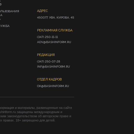
А
Ф
АДРЕС
ОЛЬЗОВАНИЯ
ИА
450077, УФА, КИРОВА, 45
»
ЛУЖБА
РЕКЛАМНАЯ СЛУЖБА
(347) 250-11-11

ADV@BASHINFORM.RU
РЕДАКЦИЯ
(347) 250-07-28

INF@BASHINFORM.RU
ОТДЕЛ КАДРОВ
OK@BASHINFORM.RU
формация и материалы, размещенные на сайте
shinform.ru защищены международным и
ким законодательством об авторском праве и
 правах. 18+ запрещено для детей.