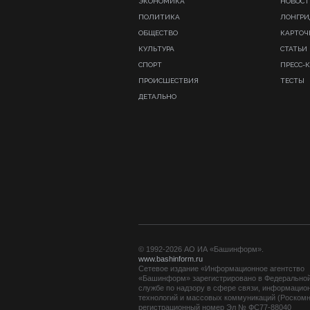
ЭКОНОМИКА
НОВОСТ
ПОЛИТИКА
ЛОНГР
ОБЩЕСТВО
КАРТОЧ
КУЛЬТУРА
СТАТЬИ
СПОРТ
ПРЕСС-
ПРОИСШЕСТВИЯ
ТЕСТЫ
ДЕТАЛЬНО
© 1992-2026 АО ИА «Башинформ».
www.bashinform.ru
Сетевое издание «Информационное агентство
«Башинформ» зарегистрировано в Федерально
службе по надзору в сфере связи, информацио
технологий и массовых коммуникаций (Роскомн
регистрационный номер Эл № ФС77-88040