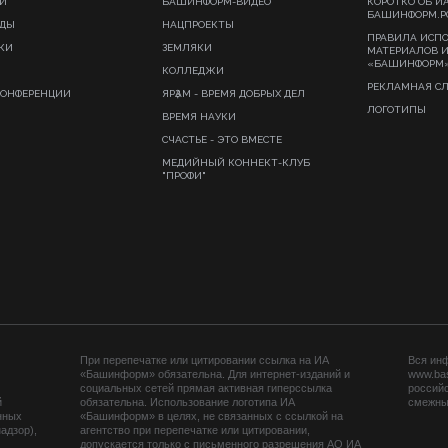
И
БАШИНФОРМ-ВИДЕО
КОРОТКО ОБ И
БАШИНФОРМ.Р
ИДЫ
НАЦПРОЕКТЫ
ПРАВИЛА ИСП
КИ
ЗЕМЛЯКИ
МАТЕРИАЛОВ 
«БАШИНФОРМ
КОЛЛЕДЖИ
РЕКЛАМНАЯ С
КОНФЕРЕНЦИИ
ЯРҘАМ - ВРЕМЯ ДОБРЫХ ДЕЛ
ЛОГОТИПЫ
ВРЕМЯ НАУКИ
СЧАСТЬЕ - ЭТО ВМЕСТЕ
МЕДИЙНЫЙ КОННЕКТ-КЛУБ
"ПРОФИ"
При перепечатке или цитировании ссылка на ИА
Вся ин
«Башинформ» обязательна. Для интернет-изданий и
www.ba
социальных сетей прямая активная гиперссылка
российс
й
обязательна. Использование логотипа ИА
смежных
нных
«Башинформ» в целях, не связанных с ссылкой на
адзор),
агентство при перепечатке или цитировании,
допускается только с письменного разрешения АО ИА