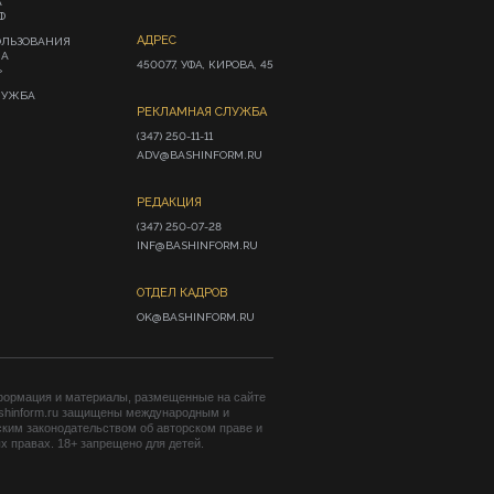
А
Ф
АДРЕС
ОЛЬЗОВАНИЯ
ИА
450077, УФА, КИРОВА, 45
»
ЛУЖБА
РЕКЛАМНАЯ СЛУЖБА
(347) 250-11-11

ADV@BASHINFORM.RU
РЕДАКЦИЯ
(347) 250-07-28

INF@BASHINFORM.RU
ОТДЕЛ КАДРОВ
OK@BASHINFORM.RU
формация и материалы, размещенные на сайте
shinform.ru защищены международным и
ким законодательством об авторском праве и
 правах. 18+ запрещено для детей.