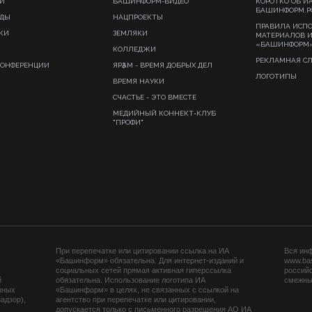
И
БАШИНФОРМ-ВИДЕО
КОРОТКО ОБ И
БАШИНФОРМ.Р
ИДЫ
НАЦПРОЕКТЫ
ПРАВИЛА ИСП
КИ
ЗЕМЛЯКИ
МАТЕРИАЛОВ 
«БАШИНФОРМ
КОЛЛЕДЖИ
РЕКЛАМНАЯ С
КОНФЕРЕНЦИИ
ЯРҘАМ - ВРЕМЯ ДОБРЫХ ДЕЛ
ЛОГОТИПЫ
ВРЕМЯ НАУКИ
СЧАСТЬЕ - ЭТО ВМЕСТЕ
МЕДИЙНЫЙ КОННЕКТ-КЛУБ
"ПРОФИ"
При перепечатке или цитировании ссылка на ИА
Вся ин
«Башинформ» обязательна. Для интернет-изданий и
www.ba
социальных сетей прямая активная гиперссылка
российс
й
обязательна. Использование логотипа ИА
смежных
нных
«Башинформ» в целях, не связанных с ссылкой на
адзор),
агентство при перепечатке или цитировании,
допускается только с письменного разрешения АО ИА