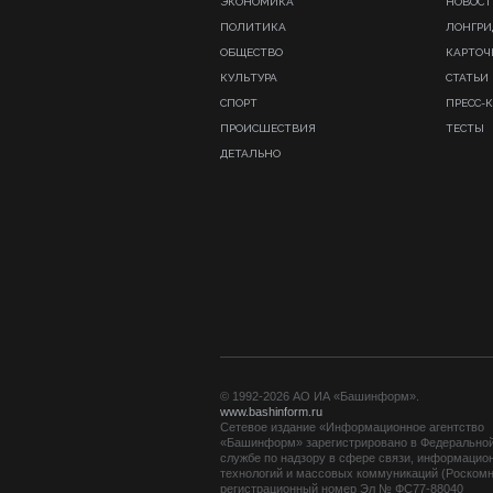
ЭКОНОМИКА
НОВОСТ
ПОЛИТИКА
ЛОНГР
ОБЩЕСТВО
КАРТОЧ
КУЛЬТУРА
СТАТЬИ
СПОРТ
ПРЕСС-
ПРОИСШЕСТВИЯ
ТЕСТЫ
ДЕТАЛЬНО
© 1992-2026 АО ИА «Башинформ».
www.bashinform.ru
Сетевое издание «Информационное агентство
«Башинформ» зарегистрировано в Федерально
службе по надзору в сфере связи, информацио
технологий и массовых коммуникаций (Роскомн
регистрационный номер Эл № ФС77-88040