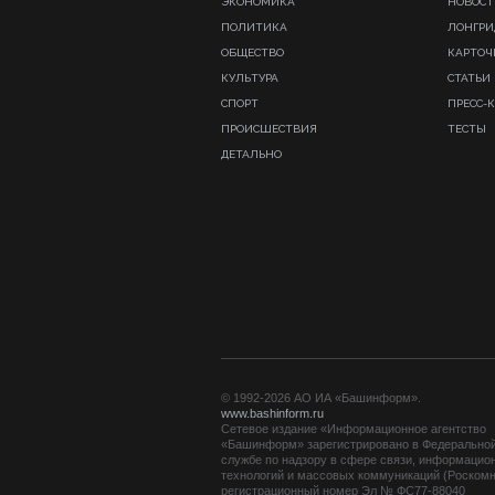
ЭКОНОМИКА
НОВОСТ
ПОЛИТИКА
ЛОНГР
ОБЩЕСТВО
КАРТОЧ
КУЛЬТУРА
СТАТЬИ
СПОРТ
ПРЕСС-
ПРОИСШЕСТВИЯ
ТЕСТЫ
ДЕТАЛЬНО
© 1992-2026 АО ИА «Башинформ».
www.bashinform.ru
Сетевое издание «Информационное агентство
«Башинформ» зарегистрировано в Федерально
службе по надзору в сфере связи, информацио
технологий и массовых коммуникаций (Роскомн
регистрационный номер Эл № ФС77-88040