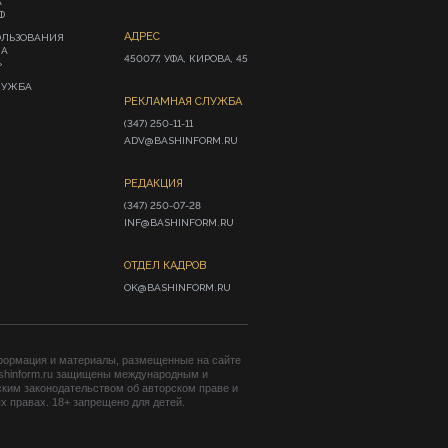
А
Ф
АДРЕС
ОЛЬЗОВАНИЯ
ИА
450077, УФА, КИРОВА, 45
»
ЛУЖБА
РЕКЛАМНАЯ СЛУЖБА
(347) 250-11-11

ADV@BASHINFORM.RU
РЕДАКЦИЯ
(347) 250-07-28

INF@BASHINFORM.RU
ОТДЕЛ КАДРОВ
OK@BASHINFORM.RU
формация и материалы, размещенные на сайте
shinform.ru защищены международным и
ким законодательством об авторском праве и
 правах. 18+ запрещено для детей.