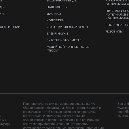
И
БАШИНФОРМ-ВИДЕО
КОРОТКО ОБ И
БАШИНФОРМ.Р
ИДЫ
НАЦПРОЕКТЫ
ПРАВИЛА ИСП
КИ
ЗЕМЛЯКИ
МАТЕРИАЛОВ 
«БАШИНФОРМ
КОЛЛЕДЖИ
РЕКЛАМНАЯ С
КОНФЕРЕНЦИИ
ЯРҘАМ - ВРЕМЯ ДОБРЫХ ДЕЛ
ЛОГОТИПЫ
ВРЕМЯ НАУКИ
СЧАСТЬЕ - ЭТО ВМЕСТЕ
МЕДИЙНЫЙ КОННЕКТ-КЛУБ
"ПРОФИ"
При перепечатке или цитировании ссылка на ИА
Вся ин
«Башинформ» обязательна. Для интернет-изданий и
www.ba
социальных сетей прямая активная гиперссылка
российс
й
обязательна. Использование логотипа ИА
смежных
нных
«Башинформ» в целях, не связанных с ссылкой на
адзор),
агентство при перепечатке или цитировании,
допускается только с письменного разрешения АО ИА