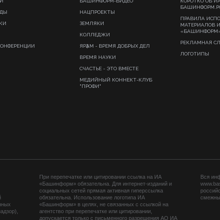
И
БАШИНФОРМ-ВИДЕО
КОРОТКО ОБ И
БАШИНФОРМ.Р
ИДЫ
НАЦПРОЕКТЫ
ПРАВИЛА ИСП
КИ
ЗЕМЛЯКИ
МАТЕРИАЛОВ 
«БАШИНФОРМ
КОЛЛЕДЖИ
РЕКЛАМНАЯ С
КОНФЕРЕНЦИИ
ЯРҘАМ - ВРЕМЯ ДОБРЫХ ДЕЛ
ЛОГОТИПЫ
ВРЕМЯ НАУКИ
СЧАСТЬЕ - ЭТО ВМЕСТЕ
МЕДИЙНЫЙ КОННЕКТ-КЛУБ
"ПРОФИ"
При перепечатке или цитировании ссылка на ИА
Вся ин
«Башинформ» обязательна. Для интернет-изданий и
www.ba
социальных сетей прямая активная гиперссылка
российс
й
обязательна. Использование логотипа ИА
смежных
нных
«Башинформ» в целях, не связанных с ссылкой на
адзор),
агентство при перепечатке или цитировании,
допускается только с письменного разрешения АО ИА