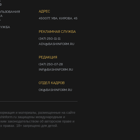
А
Ф
АДРЕС
ОЛЬЗОВАНИЯ
ИА
450077, УФА, КИРОВА, 45
»
ЛУЖБА
РЕКЛАМНАЯ СЛУЖБА
(347) 250-11-11

ADV@BASHINFORM.RU
РЕДАКЦИЯ
(347) 250-07-28

INF@BASHINFORM.RU
ОТДЕЛ КАДРОВ
OK@BASHINFORM.RU
формация и материалы, размещенные на сайте
shinform.ru защищены международным и
ким законодательством об авторском праве и
 правах. 18+ запрещено для детей.