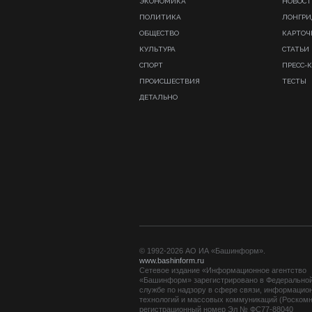
ЭКОНОМИКА
НОВОСТ
ПОЛИТИКА
ЛОНГР
ОБЩЕСТВО
КАРТОЧ
КУЛЬТУРА
СТАТЬИ
СПОРТ
ПРЕСС-
ПРОИСШЕСТВИЯ
ТЕСТЫ
ДЕТАЛЬНО
© 1992-2026 АО ИА «Башинформ».
www.bashinform.ru
Сетевое издание «Информационное агентство
«Башинформ» зарегистрировано в Федерально
службе по надзору в сфере связи, информацио
технологий и массовых коммуникаций (Роскомн
регистрационный номер Эл № ФС77-88040