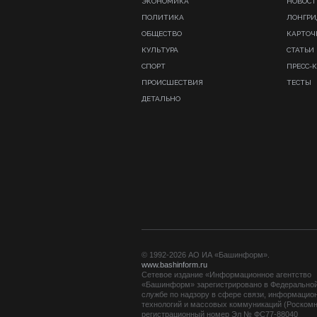
ЭКОНОМИКА
НОВОСТ
ПОЛИТИКА
ЛОНГР
ОБЩЕСТВО
КАРТОЧ
КУЛЬТУРА
СТАТЬИ
СПОРТ
ПРЕСС-
ПРОИСШЕСТВИЯ
ТЕСТЫ
ДЕТАЛЬНО
© 1992-2026 АО ИА «Башинформ».
www.bashinform.ru
Сетевое издание «Информационное агентство
«Башинформ» зарегистрировано в Федерально
службе по надзору в сфере связи, информацио
технологий и массовых коммуникаций (Роскомн
регистрационный номер Эл № ФС77-88040