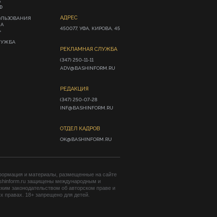
А
Ф
АДРЕС
ОЛЬЗОВАНИЯ
ИА
450077, УФА, КИРОВА, 45
»
ЛУЖБА
РЕКЛАМНАЯ СЛУЖБА
(347) 250-11-11

ADV@BASHINFORM.RU
РЕДАКЦИЯ
(347) 250-07-28

INF@BASHINFORM.RU
ОТДЕЛ КАДРОВ
OK@BASHINFORM.RU
формация и материалы, размещенные на сайте
shinform.ru защищены международным и
ким законодательством об авторском праве и
 правах. 18+ запрещено для детей.