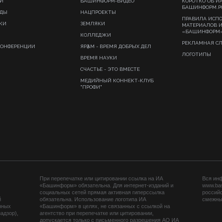
И
БАШИНФОРМ-ВИДЕО
КОРОТКО ОБ И
БАШИНФОРМ.Р
ИДЫ
НАЦПРОЕКТЫ
ПРАВИЛА ИСП
КИ
ЗЕМЛЯКИ
МАТЕРИАЛОВ 
«БАШИНФОРМ
КОЛЛЕДЖИ
РЕКЛАМНАЯ С
КОНФЕРЕНЦИИ
ЯРҘАМ - ВРЕМЯ ДОБРЫХ ДЕЛ
ЛОГОТИПЫ
ВРЕМЯ НАУКИ
СЧАСТЬЕ - ЭТО ВМЕСТЕ
МЕДИЙНЫЙ КОННЕКТ-КЛУБ
"ПРОФИ"
При перепечатке или цитировании ссылка на ИА
Вся ин
«Башинформ» обязательна. Для интернет-изданий и
www.ba
социальных сетей прямая активная гиперссылка
российс
й
обязательна. Использование логотипа ИА
смежных
нных
«Башинформ» в целях, не связанных с ссылкой на
адзор),
агентство при перепечатке или цитировании,
допускается только с письменного разрешения АО ИА