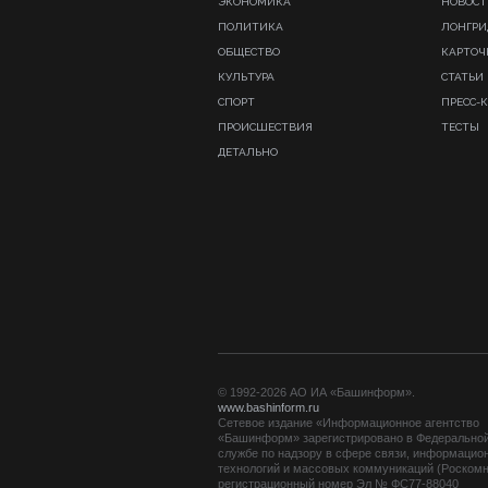
ЭКОНОМИКА
НОВОСТ
ПОЛИТИКА
ЛОНГР
ОБЩЕСТВО
КАРТОЧ
КУЛЬТУРА
СТАТЬИ
СПОРТ
ПРЕСС-
ПРОИСШЕСТВИЯ
ТЕСТЫ
ДЕТАЛЬНО
© 1992-2026 АО ИА «Башинформ».
www.bashinform.ru
Сетевое издание «Информационное агентство
«Башинформ» зарегистрировано в Федерально
службе по надзору в сфере связи, информацио
технологий и массовых коммуникаций (Роскомн
регистрационный номер Эл № ФС77-88040