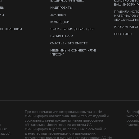
И
БАШИНФОРМ-ВИДЕО
КОРОТКО ОБ И
БАШИНФОРМ.Р
ИДЫ
НАЦПРОЕКТЫ
ПРАВИЛА ИСП
КИ
ЗЕМЛЯКИ
МАТЕРИАЛОВ 
«БАШИНФОРМ
КОЛЛЕДЖИ
РЕКЛАМНАЯ С
КОНФЕРЕНЦИИ
ЯРҘАМ - ВРЕМЯ ДОБРЫХ ДЕЛ
ЛОГОТИПЫ
ВРЕМЯ НАУКИ
СЧАСТЬЕ - ЭТО ВМЕСТЕ
МЕДИЙНЫЙ КОННЕКТ-КЛУБ
"ПРОФИ"
При перепечатке или цитировании ссылка на ИА
Вся ин
«Башинформ» обязательна. Для интернет-изданий и
www.ba
социальных сетей прямая активная гиперссылка
российс
й
обязательна. Использование логотипа ИА
смежных
нных
«Башинформ» в целях, не связанных с ссылкой на
адзор),
агентство при перепечатке или цитировании,
допускается только с письменного разрешения АО ИА