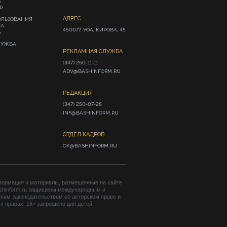
А
Ф
АДРЕС
ОЛЬЗОВАНИЯ
ИА
450077, УФА, КИРОВА, 45
»
ЛУЖБА
РЕКЛАМНАЯ СЛУЖБА
(347) 250-11-11

ADV@BASHINFORM.RU
РЕДАКЦИЯ
(347) 250-07-28

INF@BASHINFORM.RU
ОТДЕЛ КАДРОВ
OK@BASHINFORM.RU
формация и материалы, размещенные на сайте
shinform.ru защищены международным и
ким законодательством об авторском праве и
 правах. 18+ запрещено для детей.