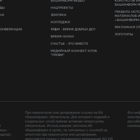
И
БАШИНФОРМ-ВИДЕО
КОРОТКО ОБ И
БАШИНФОРМ.Р
ИДЫ
НАЦПРОЕКТЫ
ПРАВИЛА ИСП
КИ
ЗЕМЛЯКИ
МАТЕРИАЛОВ 
«БАШИНФОРМ
КОЛЛЕДЖИ
РЕКЛАМНАЯ С
КОНФЕРЕНЦИИ
ЯРҘАМ - ВРЕМЯ ДОБРЫХ ДЕЛ
ЛОГОТИПЫ
ВРЕМЯ НАУКИ
СЧАСТЬЕ - ЭТО ВМЕСТЕ
МЕДИЙНЫЙ КОННЕКТ-КЛУБ
"ПРОФИ"
При перепечатке или цитировании ссылка на ИА
Вся ин
«Башинформ» обязательна. Для интернет-изданий и
www.ba
социальных сетей прямая активная гиперссылка
российс
й
обязательна. Использование логотипа ИА
смежных
нных
«Башинформ» в целях, не связанных с ссылкой на
адзор),
агентство при перепечатке или цитировании,
допускается только с письменного разрешения АО ИА