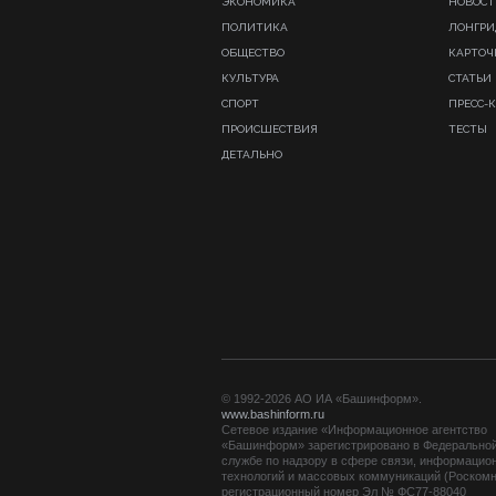
ЭКОНОМИКА
НОВОСТ
ПОЛИТИКА
ЛОНГР
ОБЩЕСТВО
КАРТОЧ
КУЛЬТУРА
СТАТЬИ
СПОРТ
ПРЕСС-
ПРОИСШЕСТВИЯ
ТЕСТЫ
ДЕТАЛЬНО
© 1992-2026 АО ИА «Башинформ».
www.bashinform.ru
Сетевое издание «Информационное агентство
«Башинформ» зарегистрировано в Федерально
службе по надзору в сфере связи, информацио
технологий и массовых коммуникаций (Роскомн
регистрационный номер Эл № ФС77-88040