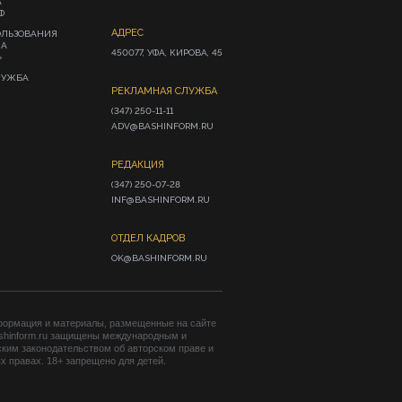
А
Ф
АДРЕС
ОЛЬЗОВАНИЯ
ИА
450077, УФА, КИРОВА, 45
»
ЛУЖБА
РЕКЛАМНАЯ СЛУЖБА
(347) 250-11-11

ADV@BASHINFORM.RU
РЕДАКЦИЯ
(347) 250-07-28

INF@BASHINFORM.RU
ОТДЕЛ КАДРОВ
OK@BASHINFORM.RU
формация и материалы, размещенные на сайте
shinform.ru защищены международным и
ким законодательством об авторском праве и
 правах. 18+ запрещено для детей.