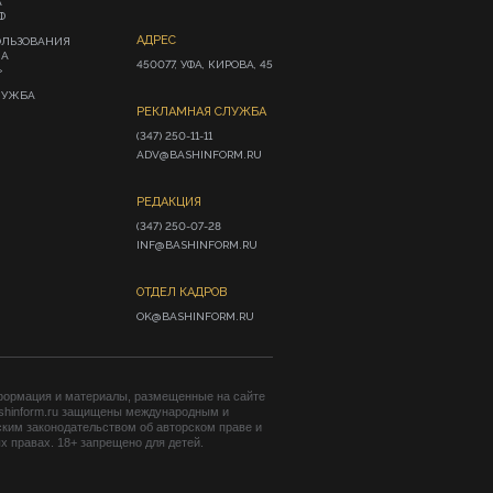
А
Ф
АДРЕС
ОЛЬЗОВАНИЯ
ИА
450077, УФА, КИРОВА, 45
»
ЛУЖБА
РЕКЛАМНАЯ СЛУЖБА
(347) 250-11-11

ADV@BASHINFORM.RU
РЕДАКЦИЯ
(347) 250-07-28

INF@BASHINFORM.RU
ОТДЕЛ КАДРОВ
OK@BASHINFORM.RU
формация и материалы, размещенные на сайте
shinform.ru защищены международным и
ким законодательством об авторском праве и
 правах. 18+ запрещено для детей.