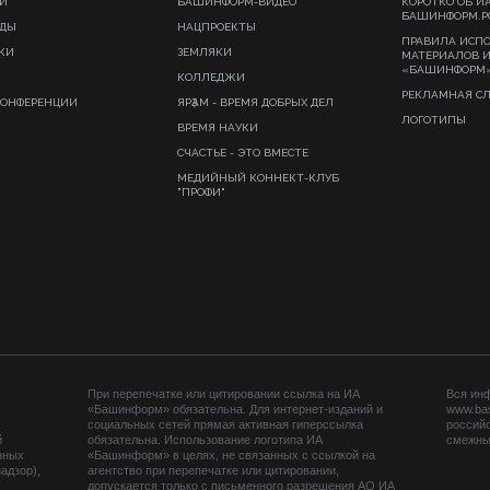
И
БАШИНФОРМ-ВИДЕО
КОРОТКО ОБ И
БАШИНФОРМ.Р
ИДЫ
НАЦПРОЕКТЫ
ПРАВИЛА ИСП
КИ
ЗЕМЛЯКИ
МАТЕРИАЛОВ 
«БАШИНФОРМ
КОЛЛЕДЖИ
РЕКЛАМНАЯ С
КОНФЕРЕНЦИИ
ЯРҘАМ - ВРЕМЯ ДОБРЫХ ДЕЛ
ЛОГОТИПЫ
ВРЕМЯ НАУКИ
СЧАСТЬЕ - ЭТО ВМЕСТЕ
МЕДИЙНЫЙ КОННЕКТ-КЛУБ
"ПРОФИ"
При перепечатке или цитировании ссылка на ИА
Вся ин
«Башинформ» обязательна. Для интернет-изданий и
www.ba
социальных сетей прямая активная гиперссылка
российс
й
обязательна. Использование логотипа ИА
смежных
нных
«Башинформ» в целях, не связанных с ссылкой на
адзор),
агентство при перепечатке или цитировании,
допускается только с письменного разрешения АО ИА