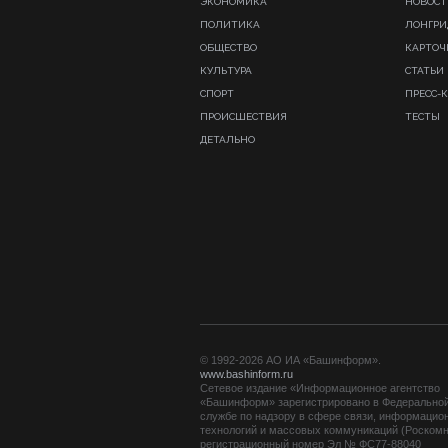
ЭКОНОМИКА
НОВОСТ
ПОЛИТИКА
ЛОНГР
ОБЩЕСТВО
КАРТОЧ
КУЛЬТУРА
СТАТЬИ
СПОРТ
ПРЕСС-
ПРОИСШЕСТВИЯ
ТЕСТЫ
ДЕТАЛЬНО
© 1992-2026 АО ИА «Башинформ».
www.bashinform.ru
Сетевое издание «Информационное агентство
«Башинформ» зарегистрировано в Федерально
службе по надзору в сфере связи, информацио
технологий и массовых коммуникаций (Роскомн
регистрационный номер Эл № ФС77-88040