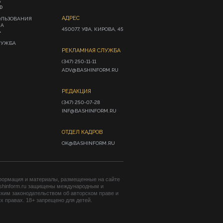
А
Ф
АДРЕС
ОЛЬЗОВАНИЯ
ИА
450077, УФА, КИРОВА, 45
»
ЛУЖБА
РЕКЛАМНАЯ СЛУЖБА
(347) 250-11-11

ADV@BASHINFORM.RU
РЕДАКЦИЯ
(347) 250-07-28

INF@BASHINFORM.RU
ОТДЕЛ КАДРОВ
OK@BASHINFORM.RU
формация и материалы, размещенные на сайте
shinform.ru защищены международным и
ким законодательством об авторском праве и
 правах. 18+ запрещено для детей.