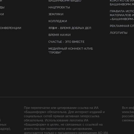
И
БАШИНФОРМ-ВИДЕО
КОРОТКО ОБ И
БАШИНФОРМ.Р
ИДЫ
НАЦПРОЕКТЫ
ПРАВИЛА ИСП
КИ
ЗЕМЛЯКИ
МАТЕРИАЛОВ 
«БАШИНФОРМ
КОЛЛЕДЖИ
РЕКЛАМНАЯ С
КОНФЕРЕНЦИИ
ЯРҘАМ - ВРЕМЯ ДОБРЫХ ДЕЛ
ЛОГОТИПЫ
ВРЕМЯ НАУКИ
СЧАСТЬЕ - ЭТО ВМЕСТЕ
МЕДИЙНЫЙ КОННЕКТ-КЛУБ
"ПРОФИ"
При перепечатке или цитировании ссылка на ИА
Вся ин
«Башинформ» обязательна. Для интернет-изданий и
www.ba
социальных сетей прямая активная гиперссылка
российс
й
обязательна. Использование логотипа ИА
смежных
нных
«Башинформ» в целях, не связанных с ссылкой на
адзор),
агентство при перепечатке или цитировании,
допускается только с письменного разрешения АО ИА