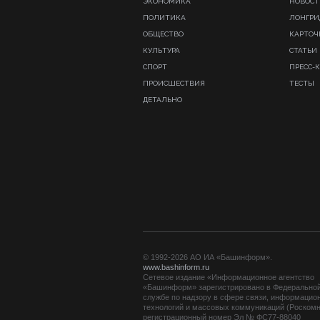
ЭКОНОМИКА
НОВОСТ
ПОЛИТИКА
ЛОНГР
ОБЩЕСТВО
КАРТОЧ
КУЛЬТУРА
СТАТЬИ
СПОРТ
ПРЕСС-
ПРОИСШЕСТВИЯ
ТЕСТЫ
ДЕТАЛЬНО
© 1992-2026 АО ИА «Башинформ».
www.bashinform.ru
Сетевое издание «Информационное агентство
«Башинформ» зарегистрировано в Федерально
службе по надзору в сфере связи, информацио
технологий и массовых коммуникаций (Роскомн
регистрационный номер Эл № ФС77-88040