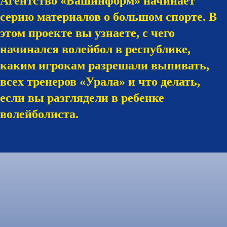
Агентство «Башинформ» начинает
серию материалов о большом спорте. В
этом проекте вы узнаете, с чего
начинался волейбол в республике,
каким игрокам разрешали выпивать,
всех тренеров «Урала» и что делать,
если вы разглядели в ребенке
волейболиста.