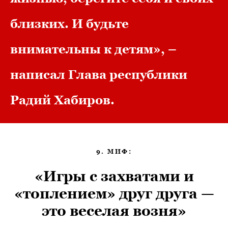
близких. И будьте
внимательны к детям», –
написал Глава республики
Радий Хабиров.
9. МИФ:
«Игры с захватами и
«топлением» друг друга —
это веселая возня»